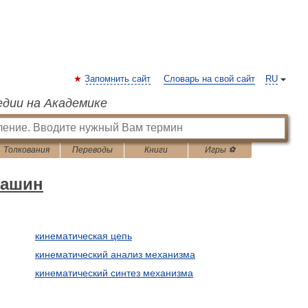
Запомнить сайт
Словарь на свой сайт
RU
едии на Академике
Толкования
Переводы
Книги
Игры ⚽
машин
кинематическая цепь
кинематический анализ механизма
кинематический синтез механизма