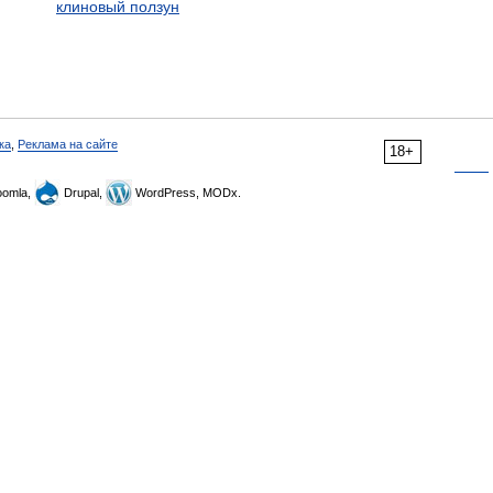
клиновый ползун
ка
,
Реклама на сайте
18+
omla,
Drupal,
WordPress, MODx.